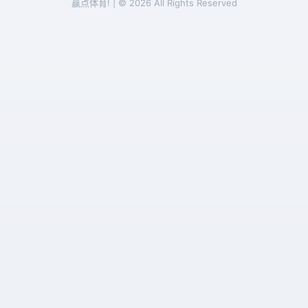
赢点体育! | © 2026 All Rights Reserved